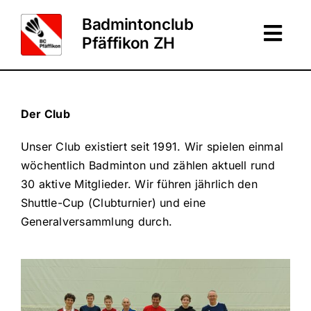
Zum
Badmintonclub
Inhalt
Togg
Pfäffikon ZH
springen
Navi
Home
Der Club
Über uns
Unser Club existiert seit 1991. Wir spielen einmal
wöchentlich Badminton und zählen aktuell rund
30 aktive Mitglieder. Wir führen jährlich den
Termine
Shuttle-Cup (Clubturnier) und eine
Generalversammlung durch.
Anmeldung